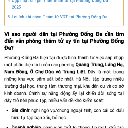
Cập nhật chi phí thuê thám tử tại Phường Đống Đa
2025
Lợi ích khi chọn Thám tử VDT tại Phường Đống Đa
Vì sao người dân tại Phường Đống Đa cần tìm
đến văn phòng thám tử uy tín tại Phường Đống
Đa?
Phường Đống Đa
hiện tại được hình thành từ việc sáp nhập
một phần diện tích của các phường
Quang Trung, Láng Hạ,
Nam Đồng, Ô Chợ Dừa và Trung Liệt
. Đây
là một trong
những khu vực sầm uất bậc nhất Hà Nội, tập trung nhiều
trường đại học, trung tâm thương mại, khu dân cư và cơ sở
kinh doanh. Chính sự năng động ấy lại khiến đời sống tại
đây trở nên phức tạp, nhiều vấn đề khó kiểm soát:
Gia đình
: nghi ngờ vợ/chồng ngoại tình, con cái có dấu
hiệu tụ tập bạn xấu, bỏ học.
Doanh nghiệp
: nhân viên tiết lộ thông tin mật, đối tác