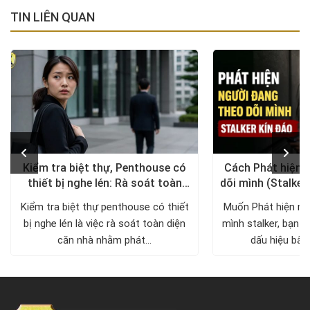
TIN LIÊN QUAN
Kiểm tra biệt thự, Penthouse có
Cách Phát hiện 
thiết bị nghe lén: Rà soát toàn
dõi mình (Stalker
diện, trả lại không gian riêng tư
xử lý a
Kiểm tra biệt thự penthouse có thiết
Muốn Phát hiện ng
bị nghe lén là việc rà soát toàn diện
mình stalker, bạn c
căn nhà nhằm phát...
dấu hiệu bất 