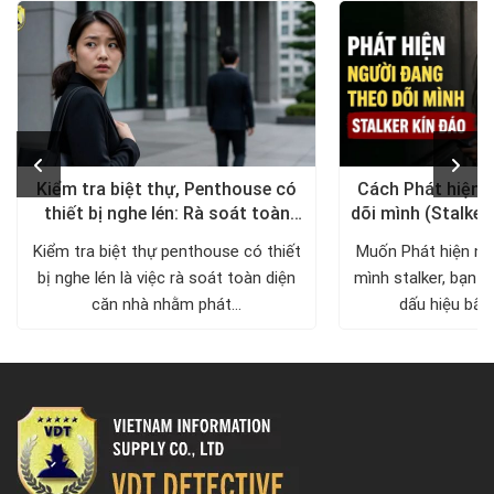
Kiểm tra biệt thự, Penthouse có
Cách Phát hiện 
thiết bị nghe lén: Rà soát toàn
dõi mình (Stalker
diện, trả lại không gian riêng tư
xử lý a
Kiểm tra biệt thự penthouse có thiết
Muốn Phát hiện ng
bị nghe lén là việc rà soát toàn diện
mình stalker, bạn c
căn nhà nhằm phát...
dấu hiệu bất 