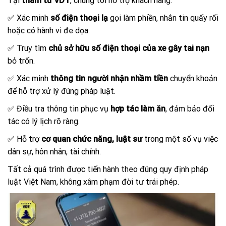
Tại
thám tử VDT
, chúng tôi hỗ trợ khách hàng:
✅ Xác minh
số điện thoại lạ
gọi làm phiền, nhắn tin quấy rối
hoặc có hành vi đe dọa.
✅ Truy tìm
chủ sở hữu số điện thoại của xe gây tai nạn
bỏ trốn.
✅ Xác minh
thông tin người nhận nhầm tiền
chuyển khoản
để hỗ trợ xử lý đúng pháp luật.
✅ Điều tra thông tin phục vụ
hợp tác làm ăn
, đảm bảo đối
tác có lý lịch rõ ràng.
✅ Hỗ trợ
cơ quan chức năng, luật sư
trong một số vụ việc
dân sự, hôn nhân, tài chính.
Tất cả quá trình được tiến hành theo đúng quy định pháp
luật Việt Nam, không xâm phạm đời tư trái phép.