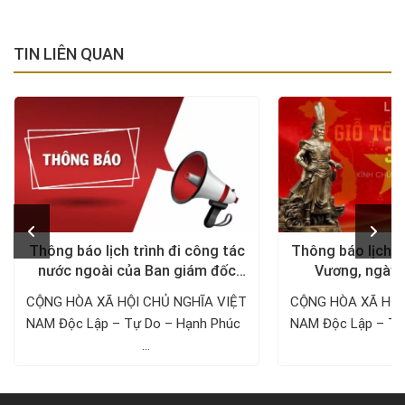
TIN LIÊN QUAN
Thông báo lịch trình đi công tác
Thông báo lịch n
nước ngoài của Ban giám đốc
Vương, ngày 
Công ty Thám tử VDT năm 2024
1/5/
CỘNG HÒA XÃ HỘI CHỦ NGHĨA VIỆT
CỘNG HÒA XÃ HỘI
NAM Độc Lập – Tự Do – Hạnh Phúc ­­­­­­­­­­­­­­­­­­­­
NAM Độc Lập – Tự Do – Hạnh 
...
..