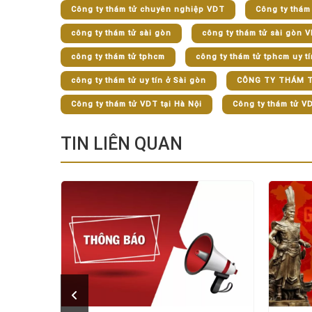
Công ty thám tử chuyên nghiệp VDT
Công ty thám
công ty thám tử sài gòn
công ty thám tử sài gòn 
công ty thám tử tphcm
công ty thám tử tphcm uy tí
công ty thám tử uy tín ở Sài gòn
CÔNG TY THÁM T
Công ty thám tử VDT tại Hà Nội
Công ty thám tử V
TIN LIÊN QUAN