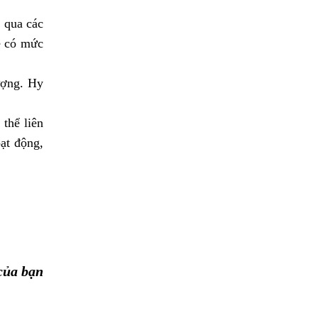
 qua các
sẽ có mức
ượng. Hy
thể liên
ạt động,
của bạn