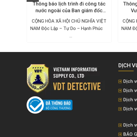
õi chồng
Thông báo lịch trình đi công tác
Thông
nước ngoài của Ban giám đốc
Vư
Công ty Thám tử VDT năm 2024
ờng, bạn
CỘNG HÒA XÃ HỘI CHỦ NGHĨA VIỆT
CỘNG 
nh hoặc
NAM Độc Lập – Tự Do – Hạnh Phúc ­­­­­­­­­­­­­­­­­­­­
NAM Độc Lậ
...
DỊCH V
Dịch v
Dịch v
Dịch 
Dịch v
Dịch v
BÁO G