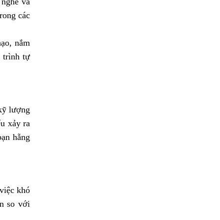
 nghề và
rong các
hạo, nắm
trình tự
kỹ lượng
u xảy ra
bạn hẵng
việc khó
n so với