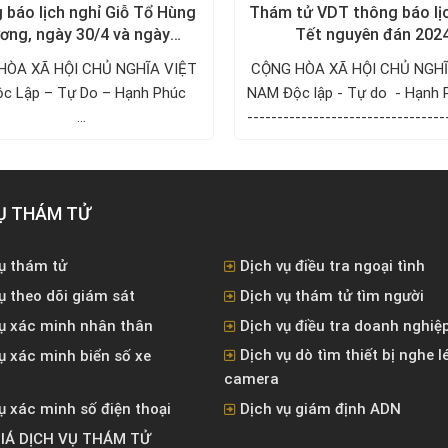
 báo lịch nghỉ Giỗ Tổ Hùng
Thám tử VDT thông báo lị
ơng, ngày 30/4 và ngày
Tết nguyên đán 202
1/5/2024
HÒA XÃ HỘI CHỦ NGHĨA VIỆT
CỘNG HÒA XÃ HỘI CHỦ NGHĨ
p – Tự Do – Hạnh Phúc ­­­­­­­­­­­­­­­­­­­­
NAM Độc lập - Tự do - Hạnh 
...
---------------------------------
------ ...
Ụ THÁM TỬ
ụ thám tử
Dịch vụ điều tra ngoại tình
ụ theo dõi giám sát
Dịch vụ thám tử tìm người
vụ xác minh nhân thân
Dịch vụ điều tra doanh nghiệ
Dịch vụ dò tìm thiết bị nghe l
ụ xác minh biển số xe
camera
ụ xác minh số điện thoại
Dịch vụ giám định ADN
IÁ DỊCH VỤ THÁM TỬ