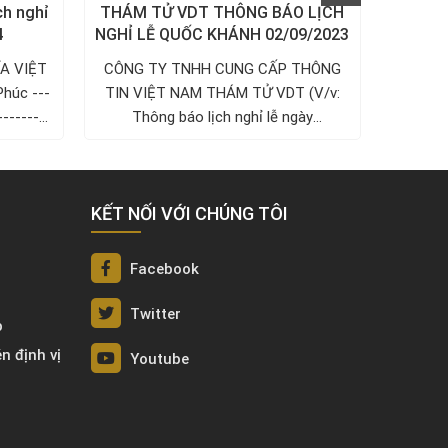
ch nghỉ
THÁM TỬ VDT THÔNG BÁO LỊCH
THÔ
4
NGHỈ LỄ QUỐC KHÁNH 02/09/2023
NGUYÊ
A VIỆT
CÔNG TY TNHH CUNG CẤP THÔNG
Công 
Phúc ---
TIN VIỆT NAM THÁM TỬ VDT (V/v:
Việt N
---------
Thông báo lịch nghỉ lễ ngày
2/9/2023)...
KẾT NỐI VỚI CHÚNG TÔI
Facebook
Twitter
p
én định vị
Youtube