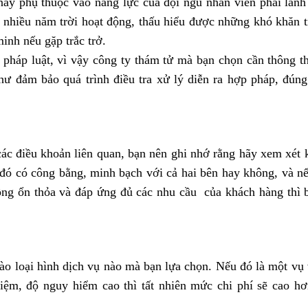
ày phụ thuộc vào năng lực của đội ngũ nhân viên phải lành
ó nhiều năm trời hoạt động, thấu hiểu được những khó khăn t
inh nếu gặp trắc trở.
i pháp luật, vì vậy công ty thám tử mà bạn chọn cần thông t
hư đảm bảo quá trình điều tra xử lý diễn ra hợp pháp, đúng 
các điều khoản liên quan, bạn nên ghi nhớ rằng hãy xem xét 
đó có công bằng, minh bạch với cả hai bên hay không, và nế
đồng ổn thỏa và đáp ứng đủ các nhu cầu của khách hàng thì 
ào loại hình dịch vụ nào mà bạn lựa chọn. Nếu đó là một vụ 
hiệm, độ nguy hiểm cao thì tất nhiên mức chi phí sẽ cao hơ