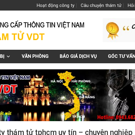
Hoạt động công ty
Câu chuyện thám tử
Hỏi
BỊ
VĂN PHÒNG
BÁO GIÁ DỊCH VỤ
GÓC TƯ VẤ
y thám tử tphcm uy tín – chuyên nghiệp