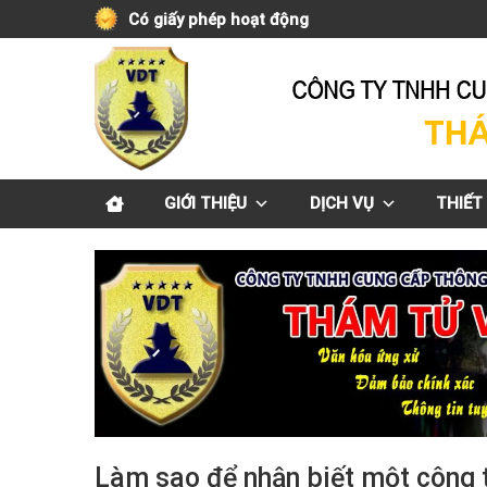
Skip
Có giấy phép hoạt động
to
content
GIỚI THIỆU
DỊCH VỤ
THIẾT 
Làm sao để nhận biết một công t