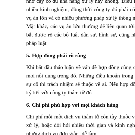
nhờ cậy có đủ khả năng xử lý hay không. Điều n
nhiều kinh nghiệm, đồng thời công ty đó phải c
vụ án lớn và có nhiều phương pháp xử lý thông m
Mặt khác, các vụ án lớn thường dễ liên quan tớ
bắt được rõ các bộ luật dân sự, hình sự, cũng n
pháp luật
5. Hợp đồng phải rõ ràng
Khi bắt đầu thảo luận về vấn đề hợp đồng cùng 
mọi nội dung trong đó. Những điều khoản trong 
sự cố thì trách nhiệm sẽ thuộc về ai. Nếu hợp 
ký kết với công ty thám tử đó.
6. Chi phí phù hợp với mọi khách hàng
Chi phí mỗi một dịch vụ thám tử còn tùy thuộc v
xử lý, hoặc đòi hỏi nhiều thời gian và kinh ng
những dịch vụ đơn giản, dễ làm.