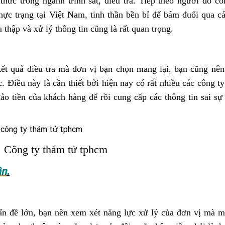
thức trong ngành trinh sát, điều tra. Tiếp theo người đó cò
thực trạng tại Việt Nam, tinh thần bền bỉ để bám đuổi qua c
 thập và xử lý thông tin cũng là rất quan trọng.
t quả điều tra mà đơn vị bạn chọn mang lại, bạn cũng nên 
 Điều này là cần thiết bởi hiện nay có rất nhiều các công t
đảo tiền của khách hàng để rồi cung cấp các thông tin sai sự 
Công ty thám tử tphcm
ân
.
n đề lớn, bạn nên xem xét năng lực xử lý của đơn vị mà m