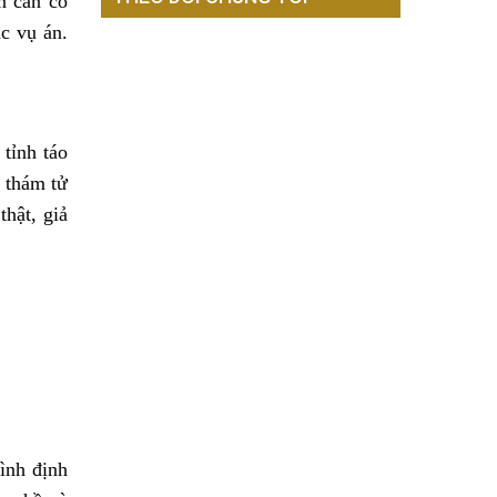
n cần có
ác vụ án.
tỉnh táo
y thám tử
thật, giả
ình định