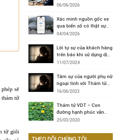
Diện Cuộc Gọi Đáng Ngờ
06/06/2026
Xác minh nguồn gốc xe
qua biển số có thật sự
cần thiết?
04/04/2026
Lời tự sự của khách hàng
trên báo khi sử dụng dịch
vụ thám tử sài gòn VDT
11/07/2024
Tâm sự của người phụ nữ
ngoại tình với Thám tử
 phép sẽ
VDT
16/06/2023
y thám tử
Thám tử VDT – Con
đường hạnh phúc vẫn
còn đó !
25/03/2020
 tử giỏi
THEO DÕI CHÚNG TÔI