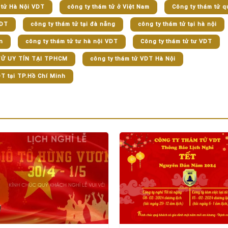
 tử Hà Nội VDT
công ty thám tử ở Việt Nam
Công ty thám tử q
VDT
công ty thám tử tại đà nẵng
công ty thám tử tại hà nội
n
công ty thám tử tư hà nội VDT
Công ty thám tử tư VDT
Ử UY TÍN TẠI TPHCM
công ty thám tử VDT Hà Nội
DT tại TP.Hồ Chí Minh