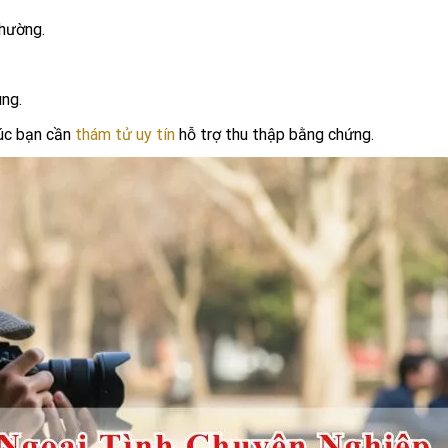
thường.
ùng.
lúc bạn cần
thám tử uy tín
hỗ trợ thu thập bằng chứng.