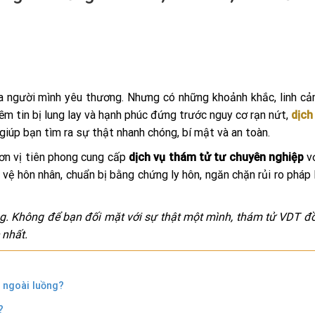
a người mình yêu thương. Nhưng có những khoảnh khắc, linh c
ềm tin bị lung lay và hạnh phúc đứng trước nguy cơ rạn nứt,
dịch
 giúp bạn tìm ra sự thật nhanh chóng, bí mật và an toàn.
ơn vị tiên phong cung cấp
dịch vụ thám tử tư chuyên nghiệp
vớ
ệ hôn nhân, chuẩn bị bằng chứng ly hôn, ngăn chặn rủi ro pháp l
ng. Không để bạn đối mặt với sự thật một mình, thám tử VDT 
 nhất.
ệ ngoài luồng?
?