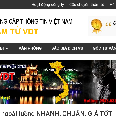
Hoạt động công ty
Câu chuyện thám tử
Hỏi
BỊ
VĂN PHÒNG
BÁO GIÁ DỊCH VỤ
GÓC TƯ VẤ
 hệ ngoài luồng NHANH, CHUẨN, GIÁ TỐT