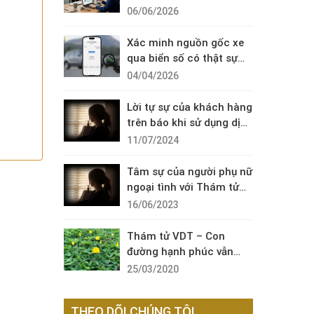
Diện Cuộc Gọi Đáng Ngờ
06/06/2026
Xác minh nguồn gốc xe
qua biển số có thật sự
cần thiết?
04/04/2026
Lời tự sự của khách hàng
trên báo khi sử dụng dịch
vụ thám tử sài gòn VDT
11/07/2024
Tâm sự của người phụ nữ
ngoại tình với Thám tử
VDT
16/06/2023
Thám tử VDT – Con
đường hạnh phúc vẫn
còn đó !
25/03/2020
THEO DÕI CHÚNG TÔI