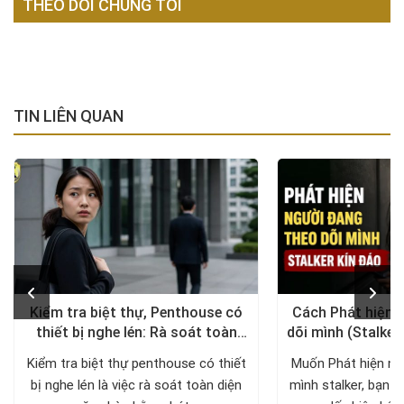
THEO DÕI CHÚNG TÔI
TIN LIÊN QUAN
Kiểm tra biệt thự, Penthouse có
Cách Phát hiện 
thiết bị nghe lén: Rà soát toàn
dõi mình (Stalker
diện, trả lại không gian riêng tư
xử lý a
Kiểm tra biệt thự penthouse có thiết
Muốn Phát hiện ng
bị nghe lén là việc rà soát toàn diện
mình stalker, bạn c