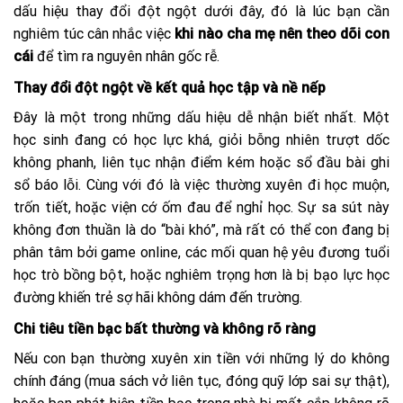
dấu hiệu thay đổi đột ngột dưới đây, đó là lúc bạn cần
nghiêm túc cân nhắc việc
khi nào cha mẹ nên theo dõi con
cái
để tìm ra nguyên nhân gốc rễ.
Thay đổi đột ngột về kết quả học tập và nề nếp
Đây là một trong những dấu hiệu dễ nhận biết nhất. Một
học sinh đang có học lực khá, giỏi bỗng nhiên trượt dốc
không phanh, liên tục nhận điểm kém hoặc sổ đầu bài ghi
sổ báo lỗi. Cùng với đó là việc thường xuyên đi học muộn,
trốn tiết, hoặc viện cớ ốm đau để nghỉ học. Sự sa sút này
không đơn thuần là do “bài khó”, mà rất có thể con đang bị
phân tâm bởi game online, các mối quan hệ yêu đương tuổi
học trò bồng bột, hoặc nghiêm trọng hơn là bị bạo lực học
đường khiến trẻ sợ hãi không dám đến trường.
Chi tiêu tiền bạc bất thường và không rõ ràng
Nếu con bạn thường xuyên xin tiền với những lý do không
chính đáng (mua sách vở liên tục, đóng quỹ lớp sai sự thật),