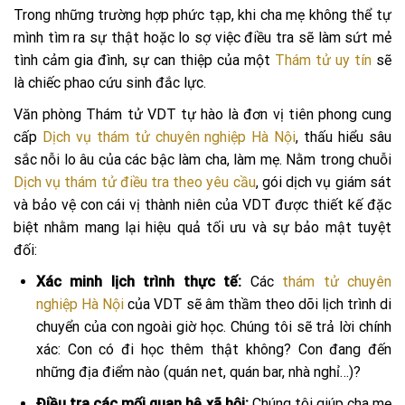
Trong những trường hợp phức tạp, khi cha mẹ không thể tự
mình tìm ra sự thật hoặc lo sợ việc điều tra sẽ làm sứt mẻ
tình cảm gia đình, sự can thiệp của một
Thám tử uy tín
sẽ
là chiếc phao cứu sinh đắc lực.
Văn phòng Thám tử VDT tự hào là đơn vị tiên phong cung
cấp
Dịch vụ thám tử chuyên nghiệp Hà Nội
, thấu hiểu sâu
sắc nỗi lo âu của các bậc làm cha, làm mẹ. Nằm trong chuỗi
Dịch vụ thám tử điều tra theo yêu cầu
, gói dịch vụ giám sát
và bảo vệ con cái vị thành niên của VDT được thiết kế đặc
biệt nhằm mang lại hiệu quả tối ưu và sự bảo mật tuyệt
đối:
Xác minh lịch trình thực tế:
Các
thám tử chuyên
nghiệp Hà Nội
của VDT sẽ âm thầm theo dõi lịch trình di
chuyển của con ngoài giờ học. Chúng tôi sẽ trả lời chính
xác: Con có đi học thêm thật không? Con đang đến
những địa điểm nào (quán net, quán bar, nhà nghỉ…)?
Điều tra các mối quan hệ xã hội:
Chúng tôi giúp cha mẹ