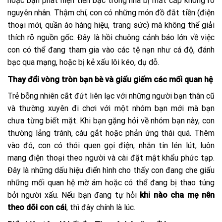
hoặc bạn phát hiện tiền bạc trong nhà bị mất cắp không rõ
nguyên nhân. Thậm chí, con có những món đồ đắt tiền (điện
thoại mới, quần áo hàng hiệu, trang sức) mà không thể giải
thích rõ nguồn gốc. Đây là hồi chuông cảnh báo lớn về việc
con có thể đang tham gia vào các tệ nạn như cá độ, đánh
bạc qua mạng, hoặc bị kẻ xấu lôi kéo, dụ dỗ.
Thay đổi vòng tròn bạn bè và giấu giếm các mối quan hệ
Trẻ bỗng nhiên cắt đứt liên lạc với những người bạn thân cũ
và thường xuyên đi chơi với một nhóm bạn mới mà bạn
chưa từng biết mặt. Khi bạn gặng hỏi về nhóm bạn này, con
thường lảng tránh, cáu gắt hoặc phản ứng thái quá. Thêm
vào đó, con có thói quen gọi điện, nhắn tin lén lút, luôn
mang điện thoại theo người và cài đặt mật khẩu phức tạp.
Đây là những dấu hiệu điển hình cho thấy con đang che giấu
những mối quan hệ mờ ám hoặc có thể đang bị thao túng
bởi người xấu. Nếu bạn đang tự hỏi
khi nào cha mẹ nên
theo dõi con cái
, thì đây chính là lúc.