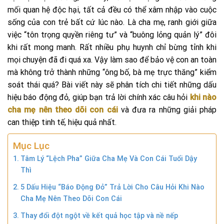
mối quan hệ độc hại, tất cả đều có thể xâm nhập vào cuộc
sống của con trẻ bất cứ lúc nào. Là cha mẹ, ranh giới giữa
việc “tôn trọng quyền riêng tư” và “buông lỏng quản lý” đôi
khi rất mong manh. Rất nhiều phụ huynh chỉ bừng tỉnh khi
mọi chuyện đã đi quá xa. Vậy làm sao để bảo vệ con an toàn
mà không trở thành những “ông bố, bà mẹ trực thăng” kiểm
soát thái quá? Bài viết này sẽ phân tích chi tiết những dấu
hiệu báo động đỏ, giúp bạn trả lời chính xác câu hỏi
khi nào
cha mẹ nên theo dõi con cái
và đưa ra những giải pháp
can thiệp tinh tế, hiệu quả nhất.
Mục Lục
Tâm Lý “Lệch Pha” Giữa Cha Mẹ Và Con Cái Tuổi Dậy
Thì
5 Dấu Hiệu “Báo Động Đỏ” Trả Lời Cho Câu Hỏi Khi Nào
Cha Mẹ Nên Theo Dõi Con Cái
Thay đổi đột ngột về kết quả học tập và nề nếp