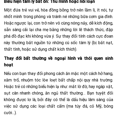
Biểu hiện tâm lý bất ổn: Thu mình hoặc nổi loạn
Một đứa trẻ vui vẻ, hòa đồng bỗng trở nên lầm lì, ít nói, tự
nhốt mình trong phòng và tránh né những bữa cơm gia đình.
Hoặc ngược lại, con trở nên vô cùng nóng nảy, dễ kích động,
sẵn sàng cãi lại cha mẹ bằng những lời lẽ thách thức, đập
phá đồ đạc khi không vừa ý. Sự thay đổi tính cách cực đoan
này thường bắt nguồn từ những cú sốc tâm lý (bị bắt nạt,
thất tình, hoặc sử dụng chất kích thích).
Thay đổi bất thường về ngoại hình và thói quen sinh
hoạt
Nếu con bạn thay đổi phong cách ăn mặc một cách hở hang,
xăm trổ, nhuộm tóc lòe loẹt bất chấp nội quy nhà trường.
Hoặc trẻ có những biểu hiện lạ như: mắt lờ đờ, hay ngáp vặt,
sụt cân nhanh chóng, ăn ngủ thất thường… Bạn tuyệt đối
không được lơ là, bởi đây có thể là dấu hiệu lâm sàng của
việc sử dụng các loại chất cấm (ma túy đá, cỏ Mỹ, bóng
cười…).