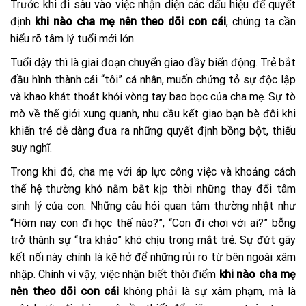
Trước khi đi sâu vào việc nhận diện các dấu hiệu để quyết
định
khi nào cha mẹ nên theo dõi con cái
, chúng ta cần
hiểu rõ tâm lý tuổi mới lớn.
Tuổi dậy thì là giai đoạn chuyển giao đầy biến động. Trẻ bắt
đầu hình thành cái “tôi” cá nhân, muốn chứng tỏ sự độc lập
và khao khát thoát khỏi vòng tay bao bọc của cha mẹ. Sự tò
mò về thế giới xung quanh, nhu cầu kết giao bạn bè đôi khi
khiến trẻ dễ dàng đưa ra những quyết định bồng bột, thiếu
suy nghĩ.
Trong khi đó, cha mẹ với áp lực công việc và khoảng cách
thế hệ thường khó nắm bắt kịp thời những thay đổi tâm
sinh lý của con. Những câu hỏi quan tâm thường nhật như
“Hôm nay con đi học thế nào?”, “Con đi chơi với ai?” bỗng
trở thành sự “tra khảo” khó chịu trong mắt trẻ. Sự đứt gãy
kết nối này chính là kẽ hở để những rủi ro từ bên ngoài xâm
nhập. Chính vì vậy, việc nhận biết thời điểm
khi nào cha mẹ
nên theo dõi con cái
không phải là sự xâm phạm, mà là