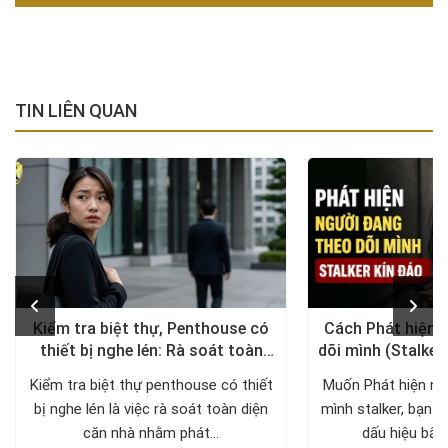
TIN LIÊN QUAN
Kiểm tra biệt thự, Penthouse có
Cách Phát hiện 
thiết bị nghe lén: Rà soát toàn
dõi mình (Stalker
diện, trả lại không gian riêng tư
xử lý a
Kiểm tra biệt thự penthouse có thiết
Muốn Phát hiện ng
bị nghe lén là việc rà soát toàn diện
mình stalker, bạn c
căn nhà nhằm phát...
dấu hiệu bất 