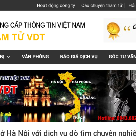
Hoạt động công ty
Câu chuyện thám tử
Hỏi
BỊ
VĂN PHÒNG
BÁO GIÁ DỊCH VỤ
GÓC TƯ VẤ
t ở Hà Nội với dịch vụ dò tìm chuyên nghi