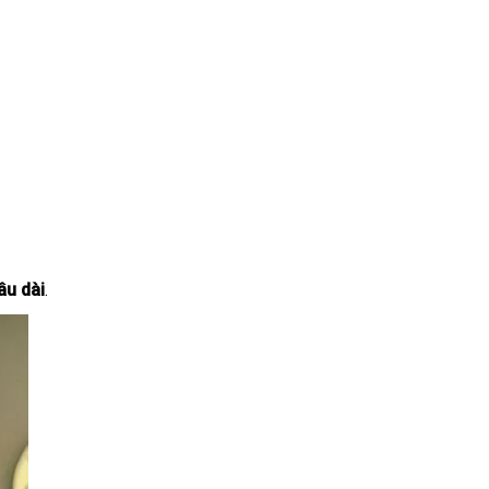
âu dài
.