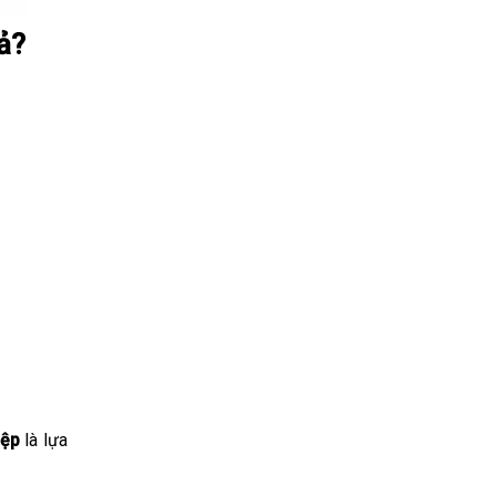
ả?
iệp
là lựa