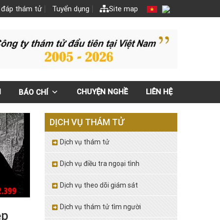
 đáp thám tử
Tuyển dụng
Site map
N
CHUYỆN NGHỀ
LIÊN HỆ
BÁO CHÍ
DỊCH VỤ THÁM TỬ
Dịch vụ thám tử
Dịch vụ điều tra ngoại tình
Dịch vụ theo dõi giám sát
Dịch vụ thám tử tìm người
ệp