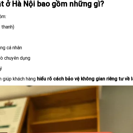
mật ở Hà Nội bao gồm những gì?
ồm:
 thanh)
ùng cá nhân
dò chuyên dụng
ý
òn giúp khách hàng
hiểu rõ cách bảo vệ không gian riêng tư về l