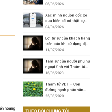
Diện Cuộc Gọi Đáng Ngờ
06/06/2026
Xác minh nguồn gốc xe
qua biển số có thật sự
cần thiết?
04/04/2026
Lời tự sự của khách hàng
trên báo khi sử dụng dịch
vụ thám tử sài gòn VDT
11/07/2024
Tâm sự của người phụ nữ
ngoại tình với Thám tử
VDT
16/06/2023
Thám tử VDT – Con
đường hạnh phúc vẫn
còn đó !
25/03/2020
đến hoang
THEO DÕI CHÚNG TÔI