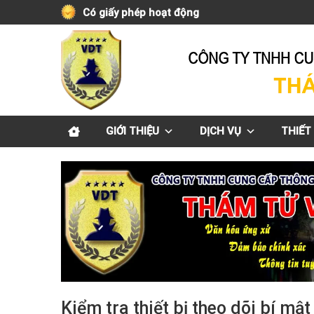
Skip
Có giấy phép hoạt động
to
content
GIỚI THIỆU
DỊCH VỤ
THIẾT 
Kiểm tra thiết bị theo dõi bí mậ