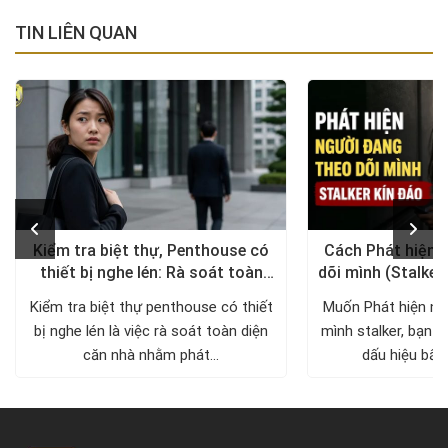
TIN LIÊN QUAN
Kiểm tra biệt thự, Penthouse có
Cách Phát hiện 
thiết bị nghe lén: Rà soát toàn
dõi mình (Stalker
diện, trả lại không gian riêng tư
xử lý a
Kiểm tra biệt thự penthouse có thiết
Muốn Phát hiện ng
bị nghe lén là việc rà soát toàn diện
mình stalker, bạn c
căn nhà nhằm phát...
dấu hiệu bất 