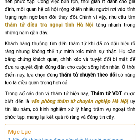
nên phức tạp. Công việc bận rộn, thời gian ít dành cho gia
đình, mối quan hệ xã hội rộng khiến nhiều người rơi vào tình
trạng nghi ngờ bạn đời thay đổi. Chính vì vậy, nhu cầu tìm
thám tử điều tra ngoại tình Hà Nội
tăng nhanh trong
những năm gần đây.
Khách hàng thường tìm đến thám tử khi đã có dấu hiệu rõ
ràng nhưng không thể tự mình xác minh sự thật. Họ cần
bằng chứng khách quan, chính xác và tuyệt đối bí mật để
đưa ra quyết định đúng đắn cho cuộc sống hôn nhân. Ở thời
điểm này, lựa chọn đúng
thám tử chuyên theo dõi
có năng
lực là điều quan trọng hơn cả.
Trong số các đơn vị thám tử hiện nay,
Thám tử VDT
được
biết đến là
văn phòng thám tử chuyên nghiệp Hà Nội
, uy
tín lâu năm, có kinh nghiệm xử lý hàng trăm vụ ngoại tình
phức tạp, mang lại kết quả rõ ràng và đáng tin cậy.
Mục Lục
Vấn đề khách hàng đang gặp phải khi nghi ngờ ngoại