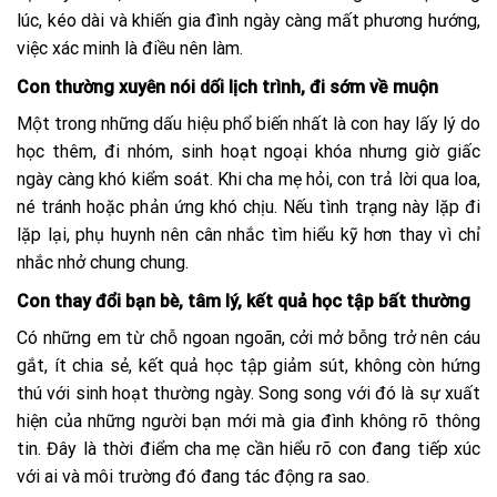
lúc, kéo dài và khiến gia đình ngày càng mất phương hướng,
việc xác minh là điều nên làm.
Con thường xuyên nói dối lịch trình, đi sớm về muộn
Một trong những dấu hiệu phổ biến nhất là con hay lấy lý do
học thêm, đi nhóm, sinh hoạt ngoại khóa nhưng giờ giấc
ngày càng khó kiểm soát. Khi cha mẹ hỏi, con trả lời qua loa,
né tránh hoặc phản ứng khó chịu. Nếu tình trạng này lặp đi
lặp lại, phụ huynh nên cân nhắc tìm hiểu kỹ hơn thay vì chỉ
nhắc nhở chung chung.
Con thay đổi bạn bè, tâm lý, kết quả học tập bất thường
Có những em từ chỗ ngoan ngoãn, cởi mở bỗng trở nên cáu
gắt, ít chia sẻ, kết quả học tập giảm sút, không còn hứng
thú với sinh hoạt thường ngày. Song song với đó là sự xuất
hiện của những người bạn mới mà gia đình không rõ thông
tin. Đây là thời điểm cha mẹ cần hiểu rõ con đang tiếp xúc
với ai và môi trường đó đang tác động ra sao.