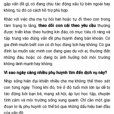
gặp vấn đề gì, có đang chịu tác động xấu từ bên ngoài hay
không, từ đó có cách hỗ trợ phù hợp.
Khác với việc cha mẹ tự hỏi han hoặc tự đi theo con trong
tâm trạng lo lắng,
theo dõi con cái theo yêu cầu
thường
được triển khai theo hướng kín đáo, có mục tiêu rõ ràng và
tập trung vào đúng vấn đề phụ huynh đang băn khoăn. Có
gia đình muốn biết con có đi học đúng lịch hay không. Có gia
đình lại muốn xác minh con đang giao du với ai, thường đến
những đâu, hoặc có đang bị ảnh hưởng bởi môi trường
không lành mạnh hay không.
Vì sao ngày càng nhiều phụ huynh tìm đến dịch vụ này?
Nhịp sống hiện đại khiến nhiều cha mẹ không thể theo sát
con từng ngày. Trong khi đó, trẻ ở độ tuổi mới lớn lại dễ bị
tác động bởi bạn bè, mạng xã hội, áp lực học tập, chuyện
tình cảm và môi trường sống xung quanh. Chỉ cần một giai
đoạn lơ là, phụ huynh có thể bỏ qua những dấu hiệu ban đầu
của vấn đề.