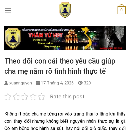
Skip
0
to
content
Theo dõi con cái theo yêu cầu giúp
cha mẹ nắm rõ tình hình thực tế
xuannguyen
17 Tháng 4, 2026
320
Rate this post
Không ít bậc cha mẹ từng rơi vào trạng thái lo lắng khi thấy
con thay đổi nhưng không biết nguyên nhân thực sự là gì.
Có em bỗng học hành sa sút, hay nói dối giờ giấc, thay đổi