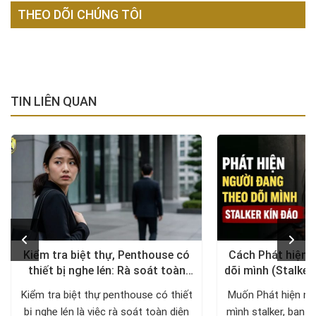
THEO DÕI CHÚNG TÔI
TIN LIÊN QUAN
Kiểm tra biệt thự, Penthouse có
Cách Phát hiện 
thiết bị nghe lén: Rà soát toàn
dõi mình (Stalker
diện, trả lại không gian riêng tư
xử lý a
Kiểm tra biệt thự penthouse có thiết
Muốn Phát hiện ng
bị nghe lén là việc rà soát toàn diện
mình stalker, bạn c