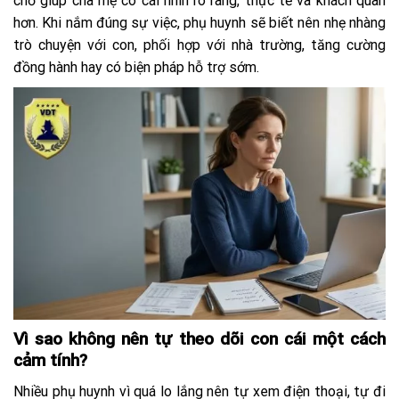
chỗ giúp cha mẹ có cái nhìn rõ ràng, thực tế và khách quan
hơn. Khi nắm đúng sự việc, phụ huynh sẽ biết nên nhẹ nhàng
trò chuyện với con, phối hợp với nhà trường, tăng cường
đồng hành hay có biện pháp hỗ trợ sớm.
Vì sao không nên tự theo dõi con cái một cách
cảm tính?
Nhiều phụ huynh vì quá lo lắng nên tự xem điện thoại, tự đi