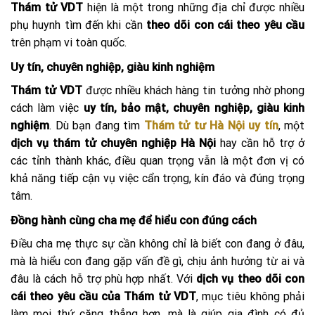
Thám tử VDT
hiện là một trong những địa chỉ được nhiều
phụ huynh tìm đến khi cần
theo dõi con cái theo yêu cầu
trên phạm vi toàn quốc.
Uy tín, chuyên nghiệp, giàu kinh nghiệm
Thám tử VDT
được nhiều khách hàng tin tưởng nhờ phong
cách làm việc
uy tín, bảo mật, chuyên nghiệp, giàu kinh
nghiệm
. Dù bạn đang tìm
Thám tử tư Hà Nội uy tín
, một
dịch vụ thám tử chuyên nghiệp Hà Nội
hay cần hỗ trợ ở
các tỉnh thành khác, điều quan trọng vẫn là một đơn vị có
khả năng tiếp cận vụ việc cẩn trọng, kín đáo và đúng trọng
tâm.
Đồng hành cùng cha mẹ để hiểu con đúng cách
Điều cha mẹ thực sự cần không chỉ là biết con đang ở đâu,
mà là hiểu con đang gặp vấn đề gì, chịu ảnh hưởng từ ai và
đâu là cách hỗ trợ phù hợp nhất. Với
dịch vụ theo dõi con
cái theo yêu cầu của Thám tử VDT
, mục tiêu không phải
làm mọi thứ căng thẳng hơn, mà là giúp gia đình có đủ