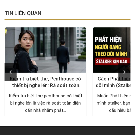
TIN LIÊN QUAN
Kiểm tra biệt thự, Penthouse có
Cách Phát hiện 
thiết bị nghe lén: Rà soát toàn
dõi mình (Stalker
diện, trả lại không gian riêng tư
xử lý a
Kiểm tra biệt thự penthouse có thiết
Muốn Phát hiện ng
bị nghe lén là việc rà soát toàn diện
mình stalker, bạn c
căn nhà nhằm phát...
dấu hiệu bất 