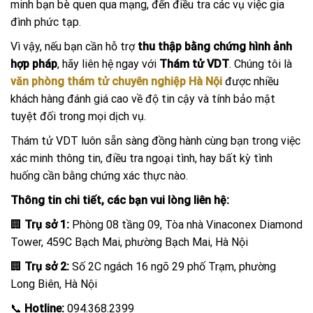
minh bạn bè quen qua mạng, đến điều tra các vụ việc gia
đình phức tạp.
Vì vậy, nếu bạn cần hỗ trợ
thu thập bằng chứng hình ảnh
hợp pháp
, hãy liên hệ ngay với
Thám tử VDT
. Chúng tôi là
văn phòng thám tử chuyên nghiệp Hà Nội
được nhiều
khách hàng đánh giá cao về độ tin cậy và tính bảo mật
tuyệt đối trong mọi dịch vụ.
Thám tử VDT luôn sẵn sàng đồng hành cùng bạn trong việc
xác minh thông tin, điều tra ngoại tình, hay bất kỳ tình
huống cần bằng chứng xác thực nào.
Thông tin chi tiết, các bạn vui lòng liên hệ:
🏢
Trụ sở 1:
Phòng 08 tầng 09, Tòa nhà Vinaconex Diamond
Tower, 459C Bạch Mai, phường Bạch Mai, Hà Nội
🏢
Trụ sở 2:
Số 2C ngách 16 ngõ 29 phố Trạm, phường
Long Biên, Hà Nội
📞
Hotline:
094.368.2399