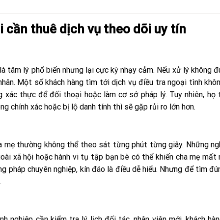
cần thuê dịch vụ theo dõi uy tín
là tâm lý phổ biến nhưng lại cực kỳ nhạy cảm. Nếu xử lý không đ
hân. Một số khách hàng tìm tới dịch vụ điều tra ngoại tình khôn
xác thực để đối thoại hoặc làm cơ sở pháp lý. Tuy nhiên, họ
g chính xác hoặc bị lộ danh tính thì sẽ gặp rủi ro lớn hơn.
cha mẹ thường không thể theo sát từng phút từng giây. Những ng
oài xã hội hoặc hành vi tụ tập bạn bè có thể khiến cha mẹ mất 
g pháp chuyên nghiệp, kín đáo là điều dễ hiểu. Nhưng để tìm đú
.
h nghiệp cần kiểm tra lý lịch đối tác, nhân viên mới, khách hà