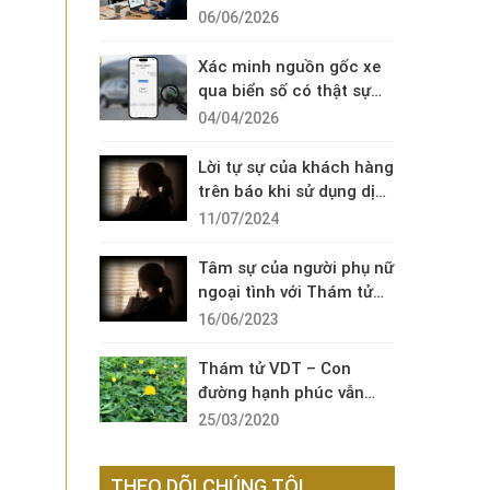
Diện Cuộc Gọi Đáng Ngờ
06/06/2026
Xác minh nguồn gốc xe
qua biển số có thật sự
cần thiết?
04/04/2026
Lời tự sự của khách hàng
trên báo khi sử dụng dịch
vụ thám tử sài gòn VDT
11/07/2024
Tâm sự của người phụ nữ
ngoại tình với Thám tử
VDT
16/06/2023
Thám tử VDT – Con
đường hạnh phúc vẫn
còn đó !
25/03/2020
THEO DÕI CHÚNG TÔI