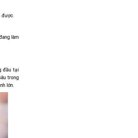
n được.
 đang làm
 đầu tại
sâu trong
nh lớn.