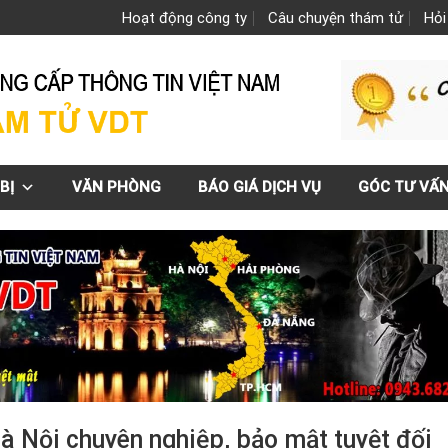
Hoạt động công ty
Câu chuyện thám tử
Hỏi
BỊ
VĂN PHÒNG
BÁO GIÁ DỊCH VỤ
GÓC TƯ VẤ
 Hà Nội chuyên nghiệp, bảo mật tuyệt đối