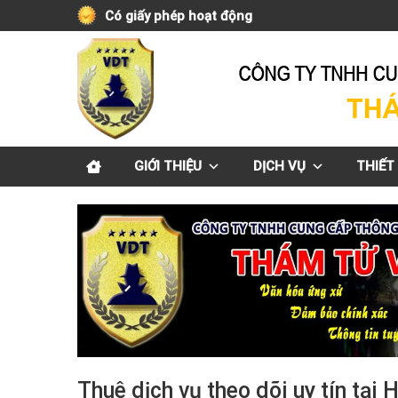
Skip
Có giấy phép hoạt động
to
content
GIỚI THIỆU
DỊCH VỤ
THIẾT 
Thuê dịch vụ theo dõi uy tín tại