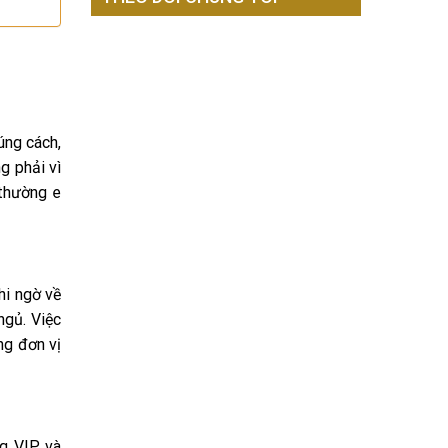
úng cách,
g phải vì
 thường e
hi ngờ về
ngủ. Việc
ng đơn vị
ng VIP và