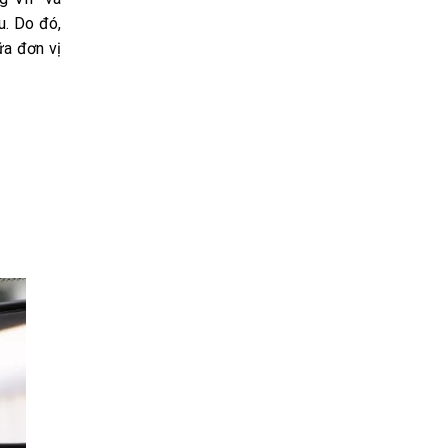
u. Do đó,
ữa đơn vị