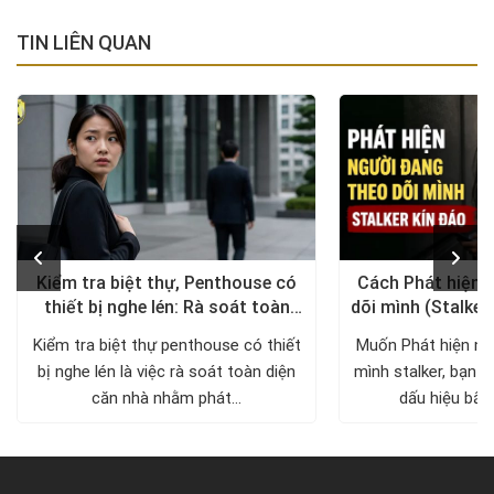
TIN LIÊN QUAN
Kiểm tra biệt thự, Penthouse có
Cách Phát hiện 
thiết bị nghe lén: Rà soát toàn
dõi mình (Stalker
diện, trả lại không gian riêng tư
xử lý a
Kiểm tra biệt thự penthouse có thiết
Muốn Phát hiện ng
bị nghe lén là việc rà soát toàn diện
mình stalker, bạn c
căn nhà nhằm phát...
dấu hiệu bất 