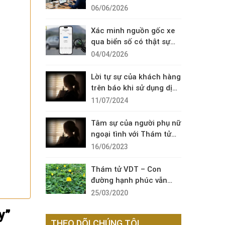
Diện Cuộc Gọi Đáng Ngờ
06/06/2026
Xác minh nguồn gốc xe
qua biển số có thật sự
cần thiết?
04/04/2026
Lời tự sự của khách hàng
trên báo khi sử dụng dịch
vụ thám tử sài gòn VDT
11/07/2024
Tâm sự của người phụ nữ
ngoại tình với Thám tử
VDT
16/06/2023
Thám tử VDT – Con
đường hạnh phúc vẫn
còn đó !
25/03/2020
y”
THEO DÕI CHÚNG TÔI