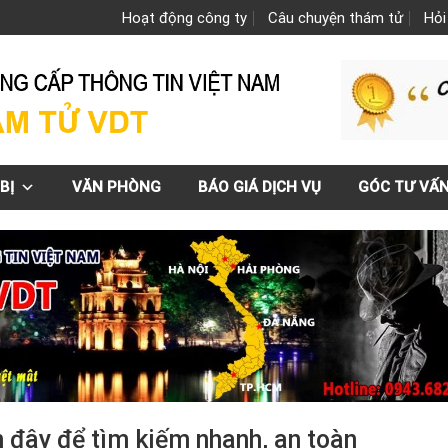
Hoạt động công ty
Câu chuyện thám tử
Hỏi
BỊ
VĂN PHÒNG
BÁO GIÁ DỊCH VỤ
GÓC TƯ VẤ
 đây để tìm kiếm nhanh, an toàn