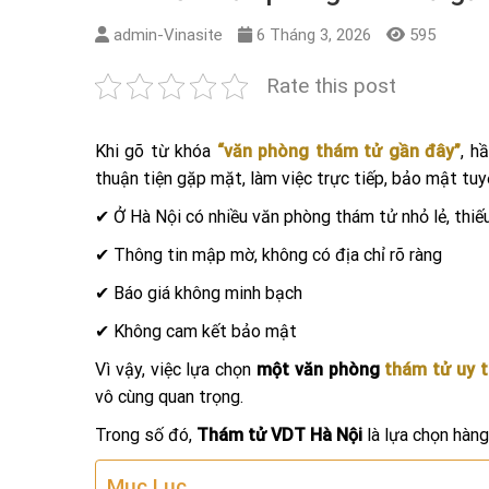
admin-Vinasite
6 Tháng 3, 2026
595
Rate this post
Khi gõ từ khóa
“văn phòng thám tử gần đây”
, h
thuận tiện gặp mặt, làm việc trực tiếp, bảo mật tuyệ
✔ Ở Hà Nội có nhiều văn phòng thám tử nhỏ lẻ, thiế
✔ Thông tin mập mờ, không có địa chỉ rõ ràng
✔ Báo giá không minh bạch
✔ Không cam kết bảo mật
Vì vậy, việc lựa chọn
một văn phòng
thám tử uy t
vô cùng quan trọng.
Trong số đó,
Thám tử VDT Hà Nội
là lựa chọn hàn
Mục Lục